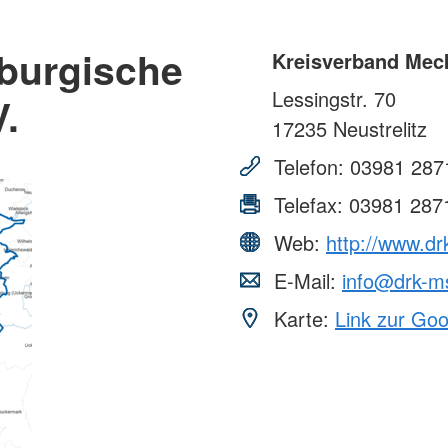
burgische
Kreisverband Meck
Lessingstr. 70
V.
17235
Neustrelitz
Telefon:
03981 287
Telefax:
03981 287
Web:
http://www.dr
E-Mail:
info@drk-m
Karte:
Link zur Go