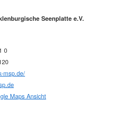
lenburgische Seenplatte e.V.
1 0
120
k-msp.de/
sp.de
ogle Maps Ansicht