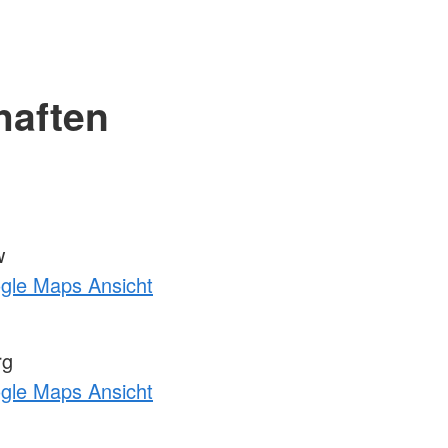
haften
w
ogle Maps Ansicht
rg
ogle Maps Ansicht