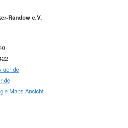
ker-Randow e.V.
40
422
k-uer.de
r.de
ogle Maps Ansicht