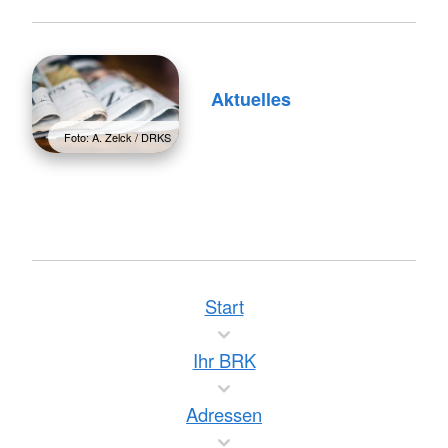
Aktuelles
Foto: A. Zelck / DRKS
Start
Ihr BRK
Adressen