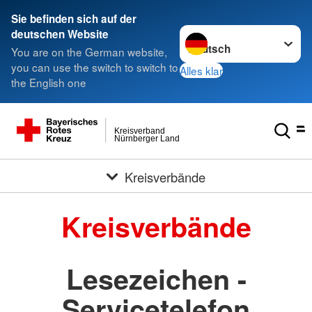
###
Sie befinden sich auf der
Sprache wechseln zu
deutschen Website
You are on the German website,
you can use the switch to switch to
Alles klar
the English one
Kreisverband
Nürnberger Land
Kreisverbände
Kreisverbände
Lesezeichen -
Servicetelefon