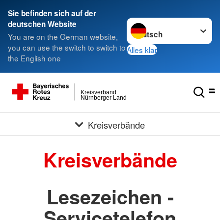
###
Sie befinden sich auf der
Sprache wechseln zu
deutschen Website
You are on the German website,
you can use the switch to switch to
Alles klar
the English one
Kreisverband
Nürnberger Land
Kreisverbände
Kreisverbände
Lesezeichen -
Servicetelefon