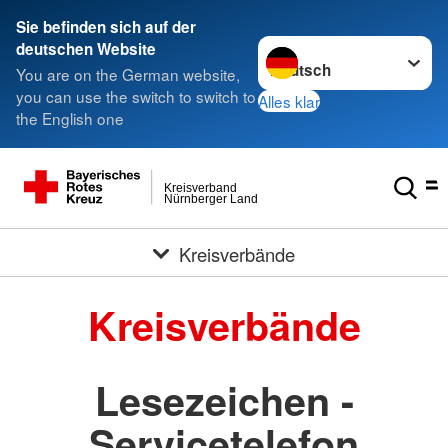
###
Sie befinden sich auf der
Sprache wechseln zu
deutschen Website
You are on the German website,
you can use the switch to switch to
Alles klar
the English one
Kreisverband
Nürnberger Land
Kreisverbände
Kreisverbände
Lesezeichen -
Servicetelefon