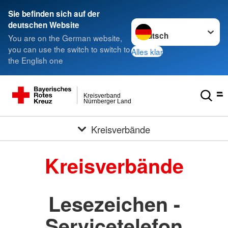
###
Sie befinden sich auf der
Sprache wechseln zu
deutschen Website
You are on the German website,
you can use the switch to switch to
Alles klar
the English one
Kreisverband
Nürnberger Land
Kreisverbände
Kreisverbände
Lesezeichen -
Servicetelefon