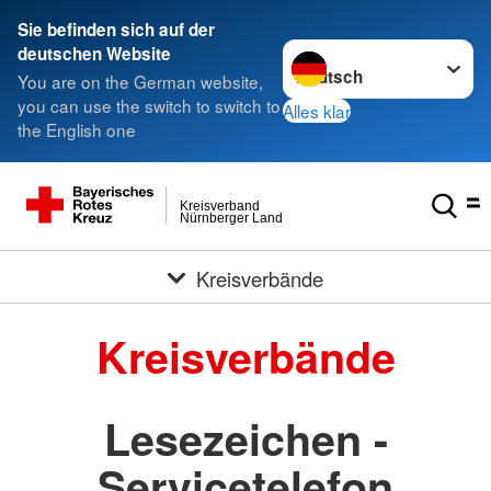
###
Sie befinden sich auf der
Sprache wechseln zu
deutschen Website
You are on the German website,
you can use the switch to switch to
Alles klar
the English one
Kreisverband
Nürnberger Land
Kreisverbände
Kreisverbände
Lesezeichen -
Servicetelefon