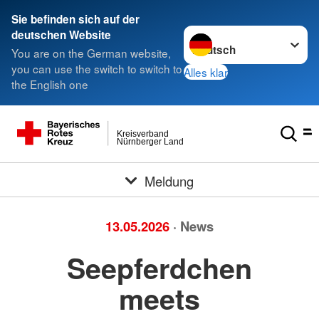
###
Sie befinden sich auf der
Sprache wechseln zu
deutschen Website
You are on the German website,
you can use the switch to switch to
Alles klar
the English one
Kreisverband
Nürnberger Land
Meldung
13.05.2026
· News
Seepferdchen
meets