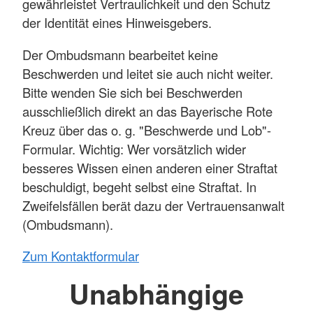
ge­währ­leistet Ver­trau­lich­keit und den Schutz
der Identität eines Hinweis­gebers.
Der Ombuds­mann bearbeitet keine
Beschwerden und leitet sie auch nicht weiter.
Bitte wenden Sie sich bei Beschwerden
aus­schließ­lich direkt an das Bayerische Rote
Kreuz über das o. g. "Beschwerde und Lob"-
Formular. Wichtig: Wer vor­sätz­lich wider
besseres Wissen einen anderen einer Straf­tat
be­schuldigt, be­geht selbst eine Straf­tat. In
Zweifels­fällen berät dazu der Vertrauens­anwalt
(Ombuds­mann).
Zum Kontaktformular
Unabhängige