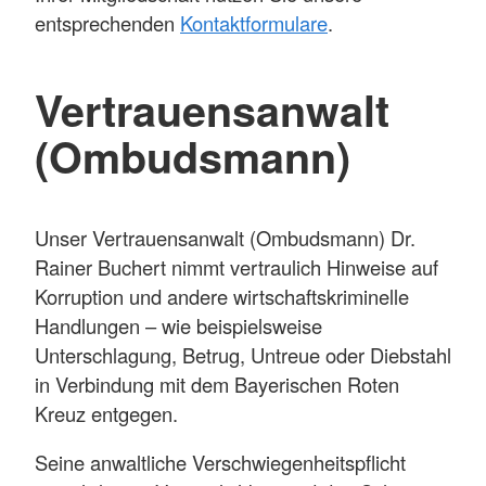
entsprechenden
Kontaktformulare
.
Vertrauensanwalt
(Ombudsmann)
Unser Vertrauens­anwalt (Ombuds­mann) Dr.
Rainer Buchert nimmt ver­trau­lich Hinweise auf
Korruption und andere wirtschafts­kriminelle
Hand­lungen – wie beispiels­weise
Unter­schla­gung, Betrug, Un­treue oder Dieb­stahl
in Verbin­dung mit dem Bayerischen Roten
Kreuz entgegen.
Seine anwalt­liche Ver­schwiegen­heits­pflicht