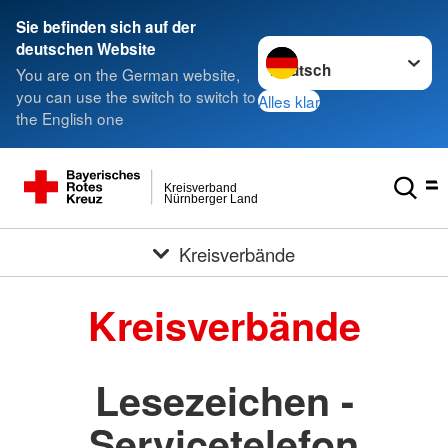
###
Sie befinden sich auf der
Sprache wechseln zu
deutschen Website
You are on the German website,
you can use the switch to switch to
Alles klar
the English one
Kreisverband
Nürnberger Land
Kreisverbände
Kreisverbände
Lesezeichen -
Servicetelefon