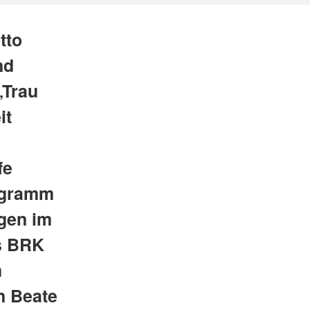
tto
nd
„Trau
it
fe
rogramm
ngen im
as BRK
m
n Beate