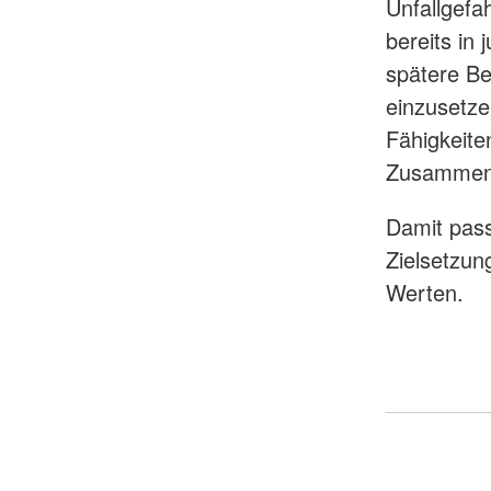
Unfallgefa
bereits in
spätere Be
einzusetze
Fähigkeite
Zusammenh
Damit pass
Zielsetzun
Werten.