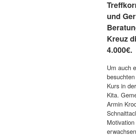
Treffko
und Ger
Beratun
Kreuz d
4.000€.
Um auch e
besuchten 
Kurs in de
Kita. Gem
Armin Krod
Schnaittac
Motivation
erwachsen