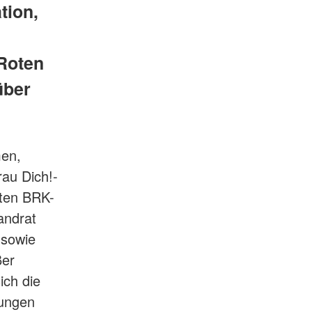
tion,
Roten
über
men,
rau Dich!-
eten BRK-
andrat
 sowie
ßer
ich die
tungen