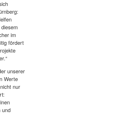
sich
ürnberg:
Helfen
r diesem
cher im
tig fördert
rojekte
er.“
der unserer
an Werte
nicht nur
rt:
einen
n und