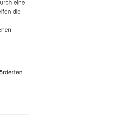
urch eine
lfen die
enen
örderten