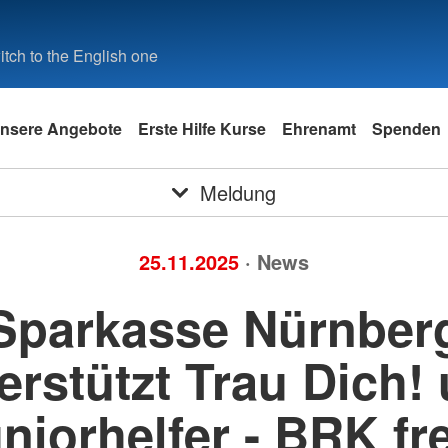
tch to the English one
nsere Angebote
Erste Hilfe Kurse
Ehrenamt
Spenden
Meldung
25.11.2025
· News
Sparkasse Nürnber
erstützt Trau Dich!
niorhelfer - BRK fr