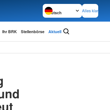
Sprache wechseln zu
Alles klar
Ihr BRK
Stellenbörse
Aktuell
g
 und
eut