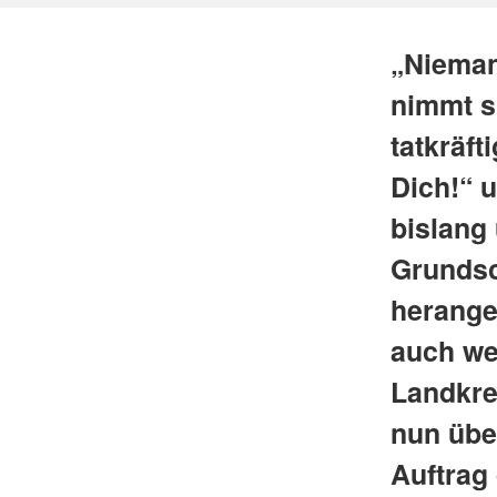
„Niemand
nimmt s
tatkräft
Dich!“ 
bislang
Grundsch
herange
auch wei
Landkre
nun übe
Auftrag