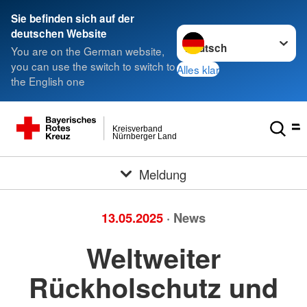
###
Sie befinden sich auf der
Sprache wechseln zu
deutschen Website
You are on the German website,
you can use the switch to switch to
Alles klar
the English one
Kreisverband
Nürnberger Land
Meldung
13.05.2025
· News
Weltweiter
Rückholschutz und