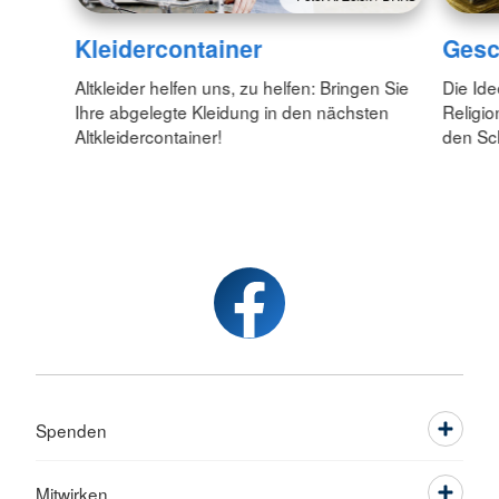
Kleidercontainer
Gesc
Altkleider helfen uns, zu helfen: Bringen Sie
Die Id
Ihre abgelegte Kleidung in den nächsten
Religio
Altkleidercontainer!
den Sc
Spenden
Mitwirken