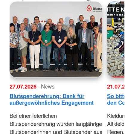
27.07.2026
· News
21.07.202
Blutspenderehrung: Dank für
So bitte n
außergewöhnliches Engagement
den Contai
Bei einer feierlichen
Kleidung, 
Blutspenderehrung wurden langjährige
Altkleiderco
Blutspenderinnen und Blutspender aus
Regen, Sc