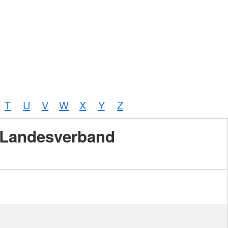
T
U
V
W
X
Y
Z
Landesverband
Foto:
A.
Zelck
/
DRKS