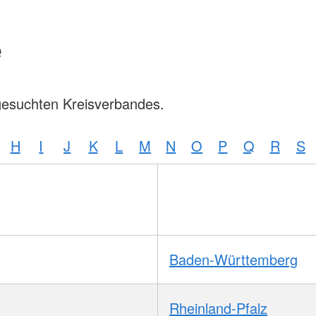
e
gesuchten Kreisverbandes.
H
I
J
K
L
M
N
O
P
Q
R
S
Baden-Württemberg
Rheinland-Pfalz