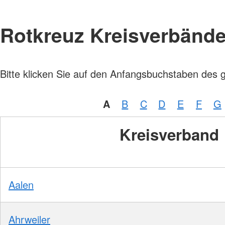
Rotkreuz Kreisverbänd
Bitte klicken Sie auf den Anfangsbuchstaben des 
A
B
C
D
E
F
G
Kreisverband
Aalen
Ahrweiler