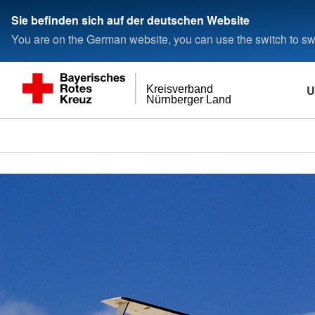
###
Sie befinden sich auf der deutschen Website
You are on the German website, you can use the switch to swi
U
Kreisverband
Nürnberger Land