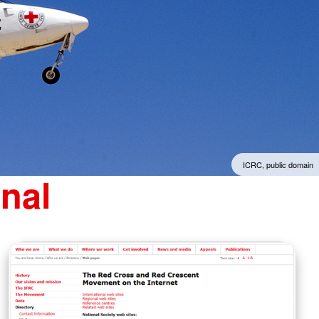
ICRC, public domain
onal