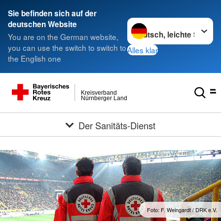
###
Sie befinden sich auf der
Sprache wechseln zu
deutschen Website
You are on the German website,
you can use the switch to switch to
Alles klar
the English one
Kreisverband
Nürnberger Land
Der Sanitäts-Dienst
Foto: F. Weingardt / DRK e.V.