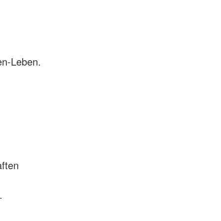
en-Leben.
aften
.