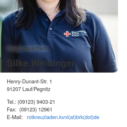
Ansprechpartnerin
Silke Weidinger
Henry-Dunant-Str. 1
91207 Lauf/Pegnitz
Tel.: (09123) 9403-21
Fax: (09123) 12961
E-Mail:
rotkreuzladen.kvnl(at)brk(dot)de