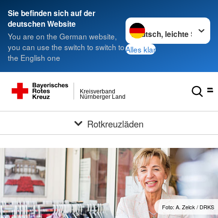
###
Sie befinden sich auf der
Sprache wechseln zu
deutschen Website
You are on the German website,
you can use the switch to switch to
Alles klar
the English one
Kreisverband
Nürnberger Land
Rotkreuzläden
Foto: A. Zelck / DRKS